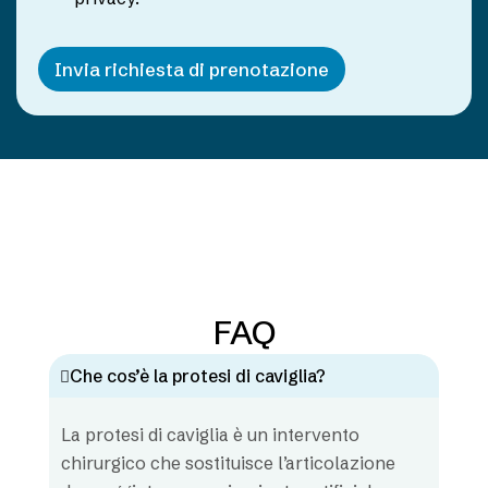
o
i
v
a
Invia richiesta di prenotazione
c
y
*
FAQ
Che cos’è la protesi di caviglia?
La protesi di caviglia è un intervento
chirurgico che sostituisce l’articolazione