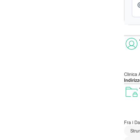
Clinica
Indirizz
Fra i Da
Stru