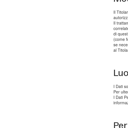
Il Titol
autorizz
Il tratt
correlat
di quest
(come fo
se neces
al Titol
Lu
I Dati s
Per ulte
I Dati P
informaz
Per