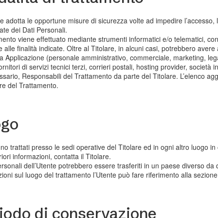
are adotta le opportune misure di sicurezza volte ad impedire l’accesso, 
ate dei Dati Personali.
amento viene effettuato mediante strumenti informatici e/o telematici, c
e alle finalità indicate. Oltre al Titolare, in alcuni casi, potrebbero avere
a Applicazione (personale amministrativo, commerciale, marketing, legal
rnitori di servizi tecnici terzi, corrieri postali, hosting provider, soci
sario, Responsabili del Trattamento da parte del Titolare. L’elenco ag
are del Trattamento.
ogo
ono trattati presso le sedi operative del Titolare ed in ogni altro luogo in
riori informazioni, contatta il Titolare.
ersonali dell’Utente potrebbero essere trasferiti in un paese diverso da qu
ioni sul luogo del trattamento l’Utente può fare riferimento alla sezione 
iodo di conservazione