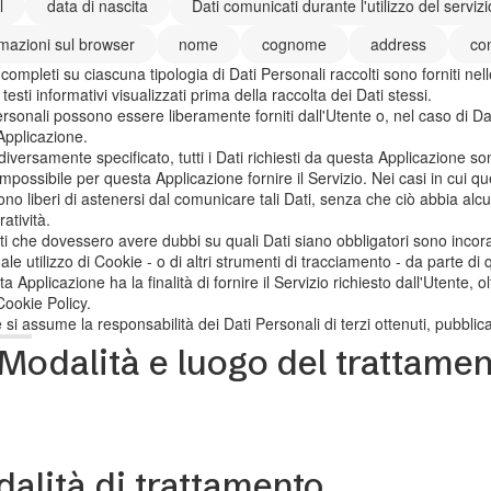
l
data di nascita
Dati comunicati durante l'utilizzo del servizi
rmazioni sul browser
nome
cognome
address
con
 completi su ciascuna tipologia di Dati Personali raccolti sono forniti ne
i testi informativi visualizzati prima della raccolta dei Dati stessi.
ersonali possono essere liberamente forniti dall'Utente o, nel caso di Dat
Applicazione.
iversamente specificato, tutti i Dati richiesti da questa Applicazione son
mpossibile per questa Applicazione fornire il Servizio. Nei casi in cui que
ono liberi di astenersi dal comunicare tali Dati, senza che ciò abbia alc
atività.
ti che dovessero avere dubbi su quali Dati siano obbligatori sono incorag
ale utilizzo di Cookie - o di altri strumenti di tracciamento - da parte di qu
a Applicazione ha la finalità di fornire il Servizio richiesto dall'Utente, o
Cookie Policy.
 si assume la responsabilità dei Dati Personali di terzi ottenuti, pubbli
Modalità e luogo del trattament
alità di trattamento