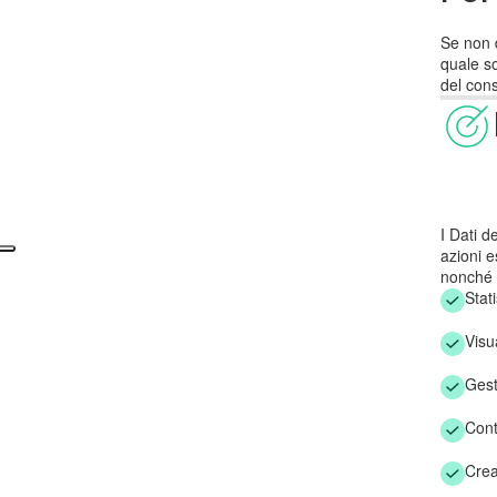
Se non d
quale so
del cons
I Dati d
azioni e
nonché p
Stati
Visu
Gest
Cont
Crea