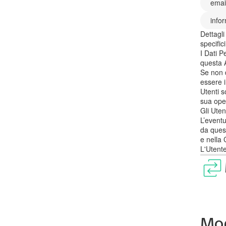
emai
info
Dettagli
specific
I Dati P
questa 
Se non d
essere i
Utenti s
sua oper
Gli Uten
L’eventu
da quest
e nella 
L'Utente
Mod