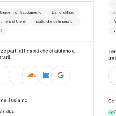
n
Strumenti di Tracciamento
Dati di utilizzo
d
numero di Utenti
statistiche delle sessioni
D
+2
+
ze parti affidabili che ci aiutano a
Ter
ttarli
trat
me li usiamo
Com
Statistica
C