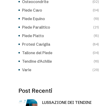
Osteocondrite
(02)
Piede Cavo
(04)
Piede Equino
(19)
Piede Paralitico
(21)
Piede Piatto
(15)
Protesi Caviglia
(84)
Tallone del Piede
(04)
Tendine d'Achille
(16)
Varie
(29)
Post Recenti
LUSSAZIONE DEI TENDINI