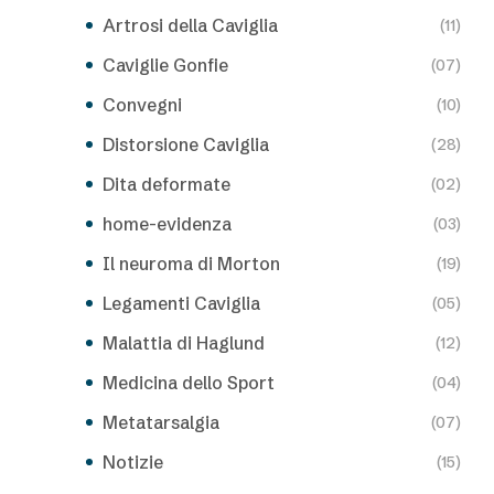
Artrosi della Caviglia
(11)
Caviglie Gonfie
(07)
Convegni
(10)
Distorsione Caviglia
(28)
Dita deformate
(02)
home-evidenza
(03)
Il neuroma di Morton
(19)
Legamenti Caviglia
(05)
Malattia di Haglund
(12)
Medicina dello Sport
(04)
Metatarsalgia
(07)
Notizie
(15)