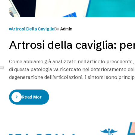
Artrosi Della Caviglia
By
Admin
Artrosi della caviglia: pe
Come abbiamo già analizzato nell’articolo precedente, l’
di questa patologia va ricercato nel deterioramento della
degenerazione dell’articolazioni. I sintomi sono princi
successivamente si può arrivare alla deformazione e ad u
Read More