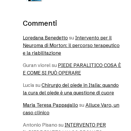
Commenti
Loredana Benedetto
su
Intervento per il
Neuroma di Morton: il percorso terapeutico
e la riabilitazione
Guran viorel
su
PIEDE PARALITICO COSA È
E COME SI PUÒ OPERARE
Lucia
su
Chirurgo del piede in Italia: quando
la cura del piede è una questione di cuore
Maria Teresa Pappagallo
su
Alluce Varo, un
caso clinico
Antonio Pisano
su
INTERVENTO PER