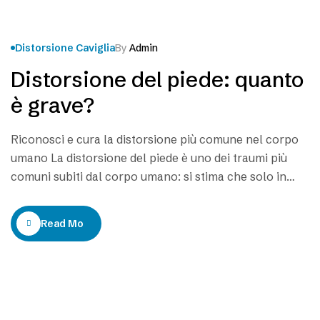
Distorsione Caviglia
By
Admin
Distorsione del piede: quanto
è grave?
Riconosci e cura la distorsione più comune nel corpo
umano La distorsione del piede è uno dei traumi più
comuni subiti dal corpo umano: si stima che solo in
Italia ce ne siano 5000 al giorno. Questo è dovuto alla
facilità con cui questa struttura subisce una brusca
Read More
torsione sia nell’attività sportiva che nella vita
quotidiana;…