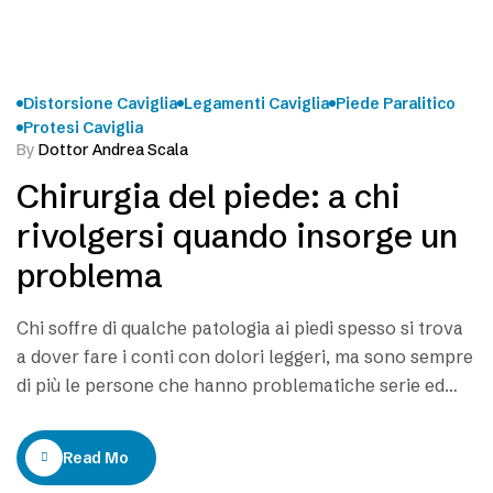
Distorsione Caviglia
Legamenti Caviglia
Piede Paralitico
Protesi Caviglia
By
Dottor Andrea Scala
Chirurgia del piede: a chi
rivolgersi quando insorge un
problema
Chi soffre di qualche patologia ai piedi spesso si trova
a dover fare i conti con dolori leggeri, ma sono sempre
di più le persone che hanno problematiche serie ed
estremamente dolorose, talvolta difficili da curare e
invalidanti. Tutte queste situazioni non sono però
Read More
sempre impossibili da migliore e curare; anzi. Ci sono