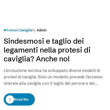
Protesi Caviglia
By
Admin
Sindesmosi e taglio dei
legamenti nella protesi di
caviglia? Anche no!
L’evoluzione tecnica ha sviluppato diversi modelli di
protesi di caviglia. Solo un modello prevede l’accesso
laterale alla caviglia con il taglio del perone e dei
legamenti laterali e sindesmosi. Analizziamo le
caratteristiche delle vie d’accesso e le caratteristiche
Read More
delle diverse protesi, allo scopo di evitare la instabilità.
La via di accesso laterale alla caviglia è…