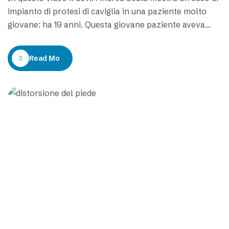
impianto di protesi di caviglia in una paziente molto
giovane: ha 19 anni. Questa giovane paziente aveva
subito una grave frattura della tibio-tarsica, della
caviglia. Era stata operata ma l’intervento non è
Read More
andato molto bene. Dalle radiografie si vede molto
bene il quadro di…