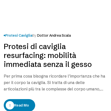
Protesi Caviglia
By
Dottor Andrea Scala
Protesi di caviglia
resurfacing: mobilità
immediata senza il gesso
Per prima cosa bisogna ricordare l’importanza che ha
per il corpo la caviglia. Si tratta di una delle
articolazioni più tra le complesse del corpo umano,
una parte del corpo fondamentale per ogni nostro
movimento e che ogni giorno viene sollecitata e
Read More
sottoposta a stress, anche quando non ce ne