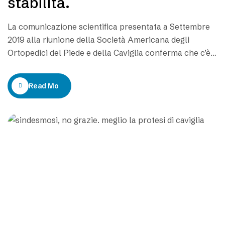
stabilità.
La comunicazione scientifica presentata a Settembre
2019 alla riunione della Società Americana degli
Ortopedici del Piede e della Caviglia conferma che c’è
differenza tra la via d’accesso anteriore e la via
d’accesso laterale con il taglio del perone. La durata
Read More
della protesi dipende dal rispetto della anatomia e
della biomeccanica articolare. La scelta dell’impianto
deve…