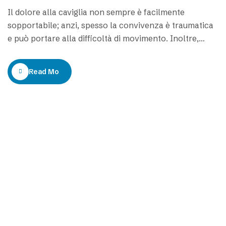
Il dolore alla caviglia non sempre è facilmente
sopportabile; anzi, spesso la convivenza è traumatica
e può portare alla difficoltà di movimento. Inoltre,
quando si tende a sottovalutare un campanello
d’allarme il rischio è quello che si potrebbe trascurare
Read More
anche una patologia importante. Per tutte queste
ragioni quando una persona soffre di dolore alle
caviglie…