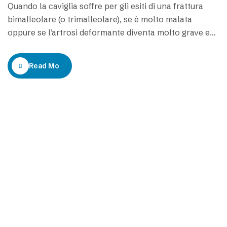
Quando la caviglia soffre per gli esiti di una frattura
bimalleolare (o trimalleolare), se è molto malata
oppure se l’artrosi deformante diventa molto grave ed
è associata a forte dolore, allora questo è il momento
di rivolgersi ad uno specialista e valutare la protesi di
Read More
caviglia. Grazie all’utilizzo di protesi su misura il
chirurgo personalizza la…