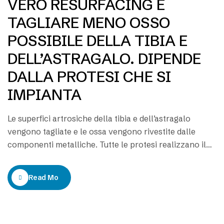
VERO RESURFACING È
TAGLIARE MENO OSSO
POSSIBILE DELLA TIBIA E
DELL’ASTRAGALO. DIPENDE
DALLA PROTESI CHE SI
IMPIANTA
Le superfici artrosiche della tibia e dell’astragalo
vengono tagliate e le ossa vengono rivestite dalle
componenti metalliche. Tutte le protesi realizzano il
rivestimento = resurfacing. Attenzione: ci sono protesi
che tagliano meno osso. In che cosa consiste la
Read More
protesi di caviglia? La protesi di caviglia consiste
nell’operazione di sostituire l’articolazione della
caviglia senza cartilagine,…