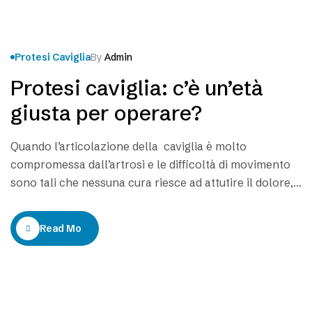
Protesi Caviglia
By
Admin
Protesi caviglia: c’è un’età
giusta per operare?
Quando l’articolazione della caviglia è molto
compromessa dall’artrosi e le difficoltà di movimento
sono tali che nessuna cura riesce ad attutire il dolore,
allora lo specialista ortopedico può consigliare al
proprio paziente una soluzione risolutiva, come
Read More
l’operazione chirurgica. La protesi di caviglia è un
intervento importante che oggi viene consigliato per
permettere ad una persona…