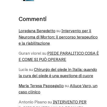
Commenti
Loredana Benedetto
su
Intervento per il
Neuroma di Morton: il percorso terapeutico
e la riabilitazione
Guran viorel
su
PIEDE PARALITICO COSA È
E COME SI PUÒ OPERARE
Lucia
su
Chirurgo del piede in Italia: quando
la cura del piede è una questione di cuore
Maria Teresa Pappagallo
su
Alluce Varo, un
caso clinico
Antonio Pisano
su
INTERVENTO PER