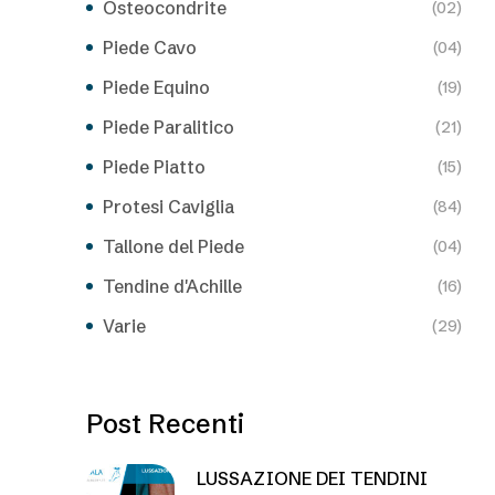
Osteocondrite
(02)
Piede Cavo
(04)
Piede Equino
(19)
Piede Paralitico
(21)
Piede Piatto
(15)
Protesi Caviglia
(84)
Tallone del Piede
(04)
Tendine d'Achille
(16)
Varie
(29)
Post Recenti
LUSSAZIONE DEI TENDINI