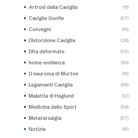
Artrosi della Caviglia
(11)
Caviglie Gonfie
(07)
Convegni
(10)
Distorsione Caviglia
(28)
Dita deformate
(02)
home-evidenza
(03)
Il neuroma di Morton
(19)
Legamenti Caviglia
(05)
Malattia di Haglund
(12)
Medicina dello Sport
(04)
Metatarsalgia
(07)
Notizie
(15)