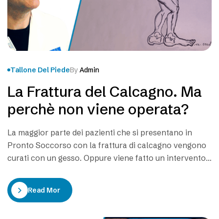
Tallone Del Piede
By
Admin
La Frattura del Calcagno. Ma
perchè non viene operata?
La maggior parte dei pazienti che si presentano in
Pronto Soccorso con la frattura di calcagno vengono
curati con un gesso. Oppure viene fatto un intervento
di infissione di fili metallici che sporgono dalla cute. In
molti casi la frattura rimane scomposta e gli esiti della
Read More
cura rimangono scadenti con delusione dei pazienti.
Come mai…