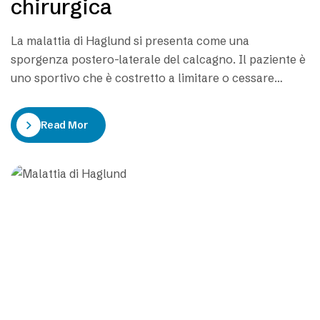
chirurgica
La malattia di Haglund si presenta come una
sporgenza postero-laterale del calcagno. Il paziente è
uno sportivo che è costretto a limitare o cessare
l’allenamento o la competizione a causa del dolore,
dell’infiammazione e della impossibilità ad indossare le
Read More
scarpe. La sintomatologia legata al Morbo di Haglund è
caratterizzata in primis dalla difficoltà di indossare…