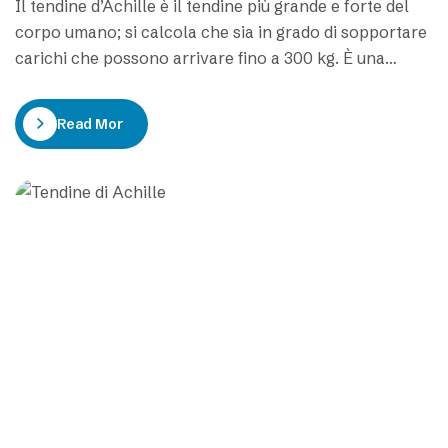
Il tendine d’Achille è il tendine più grande e forte del
corpo umano; si calcola che sia in grado di sopportare
carichi che possono arrivare fino a 300 kg. È una
struttura molto importante perché trasmette degli
impulsi meccanici che permettono la spinta del piede e
Read More
perché gestisce la contrazione muscolare volontaria e
quella involontaria…