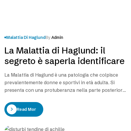
Malattia Di Haglund
By
Admin
La Malattia di Haglund: il
segreto è saperla identificare
La Malattia di Haglund è una patologia che colpisce
prevalentemente donne e sportivi in età adulta. Si
presenta con una protuberanza nella parte posteriore
del calcagno che impedisce alle borse sierose di
proteggere il tendine d’Achille. La Malattia di Haglund è
Read More
una malattia graduale, in costante crescita anche se
lenta, fino a che non sfocia…