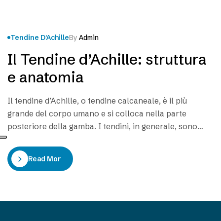
Tendine D'Achille
By
Admin
Il Tendine d’Achille: struttura
e anatomia
Il tendine d’Achille, o tendine calcaneale, è il più
grande del corpo umano e si colloca nella parte
posteriore della gamba. I tendini, in generale, sono
bande di tessuto connettivo formate da collagene ad
alto contenuto di fibre elastiche; per questo sono
Read More
dotati di grande resistenza al carico ed elevata
flessibilità. Presenti in entrambe le gambe,…