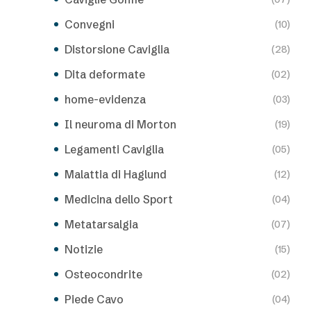
Convegni
(10)
Distorsione Caviglia
(28)
Dita deformate
(02)
home-evidenza
(03)
Il neuroma di Morton
(19)
Legamenti Caviglia
(05)
Malattia di Haglund
(12)
Medicina dello Sport
(04)
Metatarsalgia
(07)
Notizie
(15)
Osteocondrite
(02)
Piede Cavo
(04)