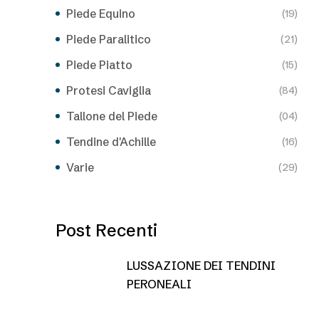
Piede Equino
(19)
Piede Paralitico
(21)
Piede Piatto
(15)
Protesi Caviglia
(84)
Tallone del Piede
(04)
Tendine d'Achille
(16)
Varie
(29)
Post Recenti
LUSSAZIONE DEI TENDINI
PERONEALI