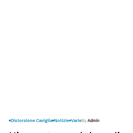
Distorsione Caviglia
Notizie
Varie
By
Admin