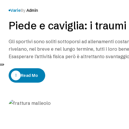
Varie
By
Admin
Piede e caviglia: i traumi
Gli sportivi sono soliti sottoporsi ad allenamenti costa
rivelano, nel breve e nel lungo termine, tutti i loro bene
Esasperare l’attività fisica però è altrettanto svantaggio
elevata che il fisico può non riuscire a recuperare…
Read More