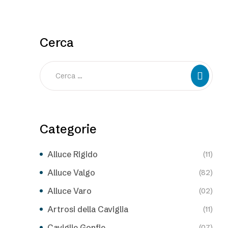
Cerca
Categorie
Alluce Rigido
(11)
Alluce Valgo
(82)
Alluce Varo
(02)
Artrosi della Caviglia
(11)
Caviglie Gonfie
(07)