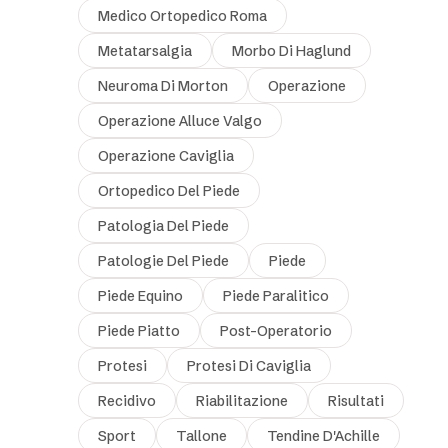
Medico Ortopedico Roma
Metatarsalgia
Morbo Di Haglund
Neuroma Di Morton
Operazione
Operazione Alluce Valgo
Operazione Caviglia
Ortopedico Del Piede
Patologia Del Piede
Patologie Del Piede
Piede
Piede Equino
Piede Paralitico
Piede Piatto
Post-Operatorio
Protesi
Protesi Di Caviglia
Recidivo
Riabilitazione
Risultati
Sport
Tallone
Tendine D'Achille