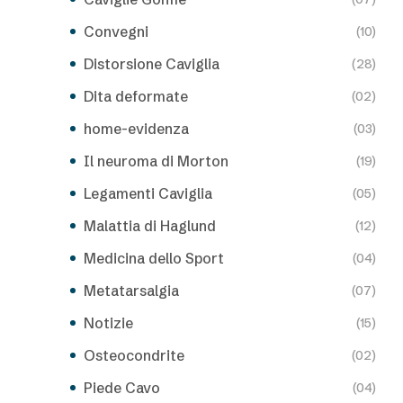
Convegni
(10)
Distorsione Caviglia
(28)
Dita deformate
(02)
home-evidenza
(03)
Il neuroma di Morton
(19)
Legamenti Caviglia
(05)
Malattia di Haglund
(12)
Medicina dello Sport
(04)
Metatarsalgia
(07)
Notizie
(15)
Osteocondrite
(02)
Piede Cavo
(04)