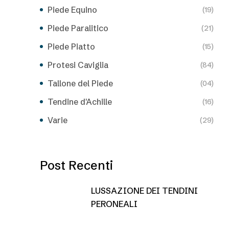
Piede Equino
(19)
Piede Paralitico
(21)
Piede Piatto
(15)
Protesi Caviglia
(84)
Tallone del Piede
(04)
Tendine d'Achille
(16)
Varie
(29)
Post Recenti
LUSSAZIONE DEI TENDINI
PERONEALI