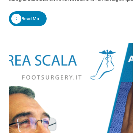
lieve e in altri…
Read More