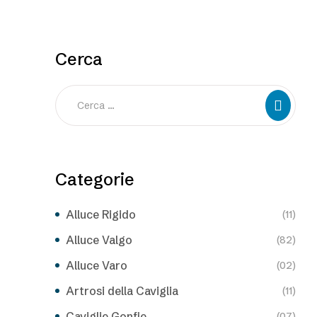
Cerca
Categorie
Alluce Rigido
(11)
Alluce Valgo
(82)
Alluce Varo
(02)
Artrosi della Caviglia
(11)
Caviglie Gonfie
(07)