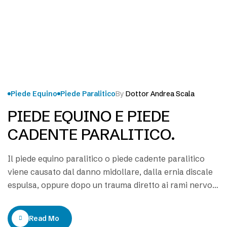
Piede Equino
Piede Paralitico
By
Dottor Andrea Scala
PIEDE EQUINO E PIEDE
CADENTE PARALITICO.
Il piede equino paralitico o piede cadente paralitico
viene causato dal danno midollare, dalla ernia discale
espulsa, oppure dopo un trauma diretto ai rami nervosi
periferici (nervo sciatico). L’intervento chirurgico evita
la caduta del piede equino paralitico e toglie la molla di
Read More
Codivilla. Gli specialisti della riabilitazione non fanno