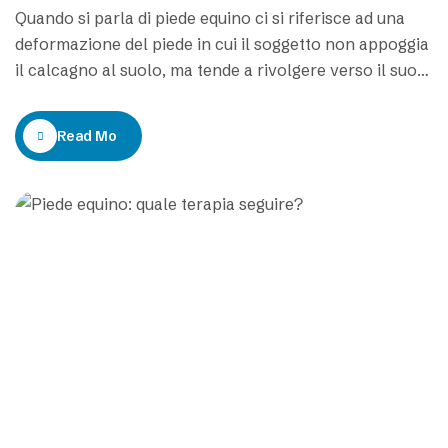
Quando si parla di piede equino ci si riferisce ad una
deformazione del piede in cui il soggetto non appoggia
il calcagno al suolo, ma tende a rivolgere verso il suolo
la punta del piede e le dita. La deambulazione
prevalentemente “in punta di piedi” non è stabile. Il
Read More
paziente soffre per una instabilità che…