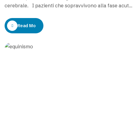
cerebrale. I pazienti che sopravvivono alla fase acuta
dell’ictus cerebrale presentano la paralisi della metà
del corpo (emiplegia). Il filmato mostra la difficile
Read More
deambulazione di un paziente che ha subito un ictus.
Dopo essere stato ricoverato…