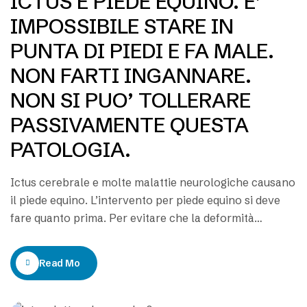
ICTUS E PIEDE EQUINO. E’
IMPOSSIBILE STARE IN
PUNTA DI PIEDI E FA MALE.
NON FARTI INGANNARE.
NON SI PUO’ TOLLERARE
PASSIVAMENTE QUESTA
PATOLOGIA.
Ictus cerebrale e molte malattie neurologiche causano
il piede equino. L’intervento per piede equino si deve
fare quanto prima. Per evitare che la deformità
divenga rigida ed incorreggibile. Si può fare il trapianto
dei tendini. Il piede assume una forma e una
Read More
funzionalità quasi normale. Quando una persona
cammina in punta di piedi, appoggiando solo…