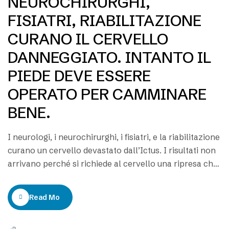
NEUROCHIRURGHI,
FISIATRI, RIABILITAZIONE
CURANO IL CERVELLO
DANNEGGIATO. INTANTO IL
PIEDE DEVE ESSERE
OPERATO PER CAMMINARE
BENE.
I neurologi, i neurochirurghi, i fisiatri, e la riabilitazione
curano un cervello devastato dall’Ictus. I risultati non
arrivano perché si richiede al cervello una ripresa che
non potrà dare. Le cure impiegano anni con grande
sacrificio dei malati e delle loro famiglie. Il motivo del
Read More
fallimento è che il cervello non ha più il
collegamento…