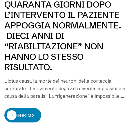
QUARANTA GIORNI DOPO
L’INTERVENTO IL PAZIENTE
APPOGGIA NORMALMENTE.
DIECI ANNI DI
“RIABILITAZIONE” NON
HANNO LO STESSO
RISULTATO.
L’ictus causa la morte dei neuroni della corteccia
cerebrale. Il movimento degli arti diventa impossibile a
causa della paralisi. La “rigenerazione” è impossibile.
La grave invalidità del piede equino deve essere risolta
senza attendere. La riabilitazione dopo l’operazione
Read More
aiuta a mantenere il risultato acquisito. Gli specialisti
che non fanno operare i pazienti ostacolano la