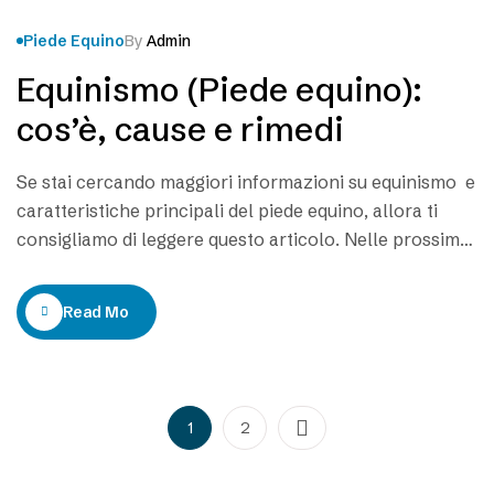
Piede Equino
By
Admin
Equinismo (Piede equino):
cos’è, cause e rimedi
Se stai cercando maggiori informazioni su equinismo e
caratteristiche principali del piede equino, allora ti
consigliamo di leggere questo articolo. Nelle prossime
righe andremo a vedere insieme cosa sia questa
problematica, da cosa sia causata e quali siano le
Read More
principali soluzioni. Il piede equino è una deformità
che spinge il soggetto colpito a camminare in…
1
2