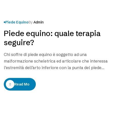
Piede Equino
By
Admin
Piede equino: quale terapia
seguire?
Chi soffre di piede equino è soggetto ad una
malformazione scheletrica ed articolare che interessa
l’estremità dell’arto inferiore con la punta del piede
che tende ad essere rivolta verso il basso. Una
patologia invalidante e che porta il soggetto a
Read More
camminare in maniera innaturale, appoggiando
soltanto le punte dei piedi a terra, con il tallone…