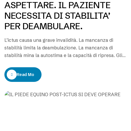
ASPETTARE. IL PAZIENTE
NECESSITA DI STABILITA’
PER DEAMBULARE.
L’ictus causa una grave invalidità. La mancanza di
stabilità limita la deambulazione. La mancanza di
stabilità mina la autostima e la capacità di ripresa. Gli
specialisti che non fanno operare i pazienti
ostacolano la ripresa dei pazienti. Perché non è
Read More
conosciuto l’intervento per il piede equino? I
professionisti della Riabilitazione che curano gli esiti
dell’ictus…