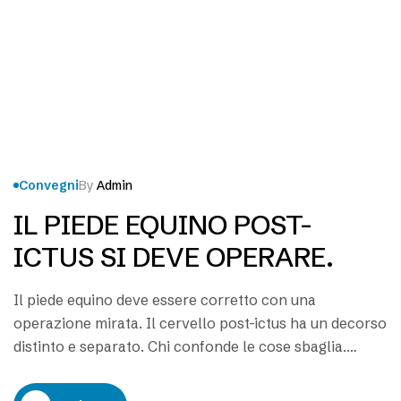
Convegni
By
Admin
IL PIEDE EQUINO POST-
ICTUS SI DEVE OPERARE.
Il piede equino deve essere corretto con una
operazione mirata. Il cervello post-ictus ha un decorso
distinto e separato. Chi confonde le cose sbaglia.
Cinque anni fa questa paziente ha subito un grave ictus
cerebrale. La paziente soffre per il grave piede equino.