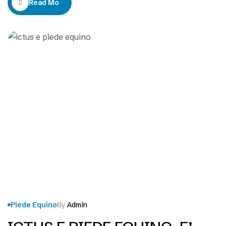
Read More
Ha recuperato il danno cerebrale, Ma da cinque anni
anni ha il…
Piede Equino
By
Admin