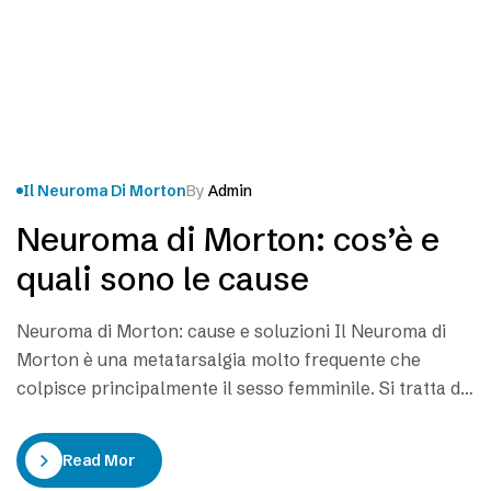
Il Neuroma Di Morton
By
Admin
Neuroma di Morton: cos’è e
quali sono le cause
Neuroma di Morton: cause e soluzioni Il Neuroma di
Morton è una metatarsalgia molto frequente che
colpisce principalmente il sesso femminile. Si tratta di
una patologia degenerativa di un nervo plantare. Le
cause del Neuroma di Morton sono spesso
Read More
riconducibili a una compressione dei nervi sensitivi