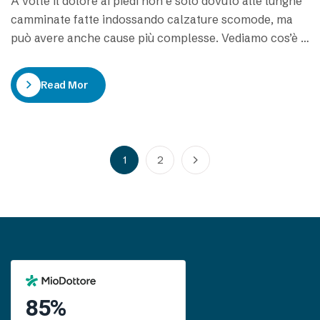
A volte il dolore ai piedi non è solo dovuto alle lunghe
camminate fatte indossando calzature scomode, ma
può avere anche cause più complesse. Vediamo cos’è il
Neuroma di Morton e perché potrebbe esserne la
causa. Solitamente i piedi non sono una parte del
Read More
corpo a cui si presta molta attenzione, o almeno, non
tanta…
1
2