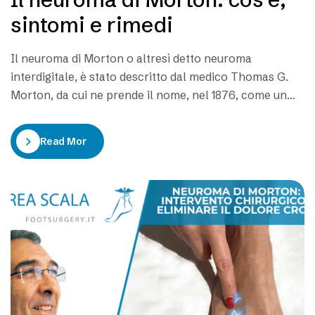
sintomi e rimedi
Il neuroma di Morton o altresì detto neuroma
interdigitale, è stato descritto dal medico Thomas G.
Morton, da cui ne prende il nome, nel 1876, come un
“aumento di volume del nervo sensitivo interdigitale”.
In realtà risulta dagli annali che il medico italiano
Read More
Civinini aveva già scoperto un ingrossamento del
nervo interdigitale del piede. Il neuroma…