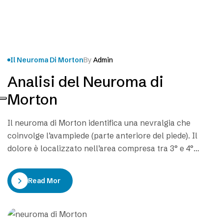
Il Neuroma Di Morton
By
Admin
Analisi del Neuroma di
Morton
Il neuroma di Morton identifica una nevralgia che
coinvolge l’avampiede (parte anteriore del piede). Il
dolore è localizzato nell’area compresa tra 3° e 4°
metatarso, andando a generare un aumento del
volume di uno dei nervi che attraversano la pianta del
Read More
piede. La definizione classica viene spesso sostituita
con “malattia di Morton” o “sindrome di…