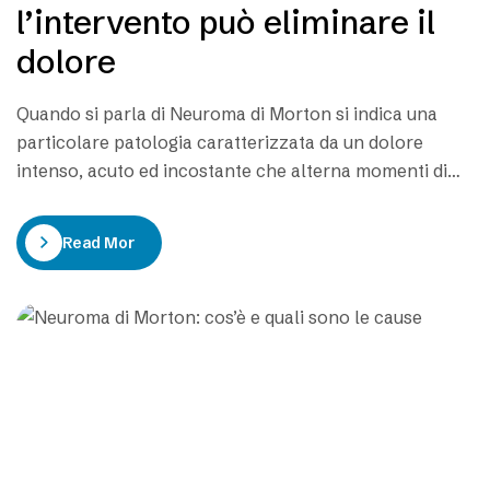
l’intervento può eliminare il
dolore
Quando si parla di Neuroma di Morton si indica una
particolare patologia caratterizzata da un dolore
intenso, acuto ed incostante che alterna momenti di
benessere a fitte disturbanti. Per rendere l’idea, molti
pazienti che soffrono di questo problema tendono a
Read More
definire questo dolore simile ad una scossa elettrica
che arriva senza avviso. Più specificatamente questo…