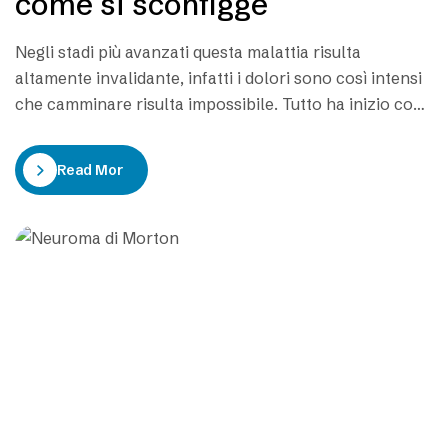
come si sconfigge
Negli stadi più avanzati questa malattia risulta
altamente invalidante, infatti i dolori sono così intensi
che camminare risulta impossibile. Tutto ha inizio con
dei piccoli fastidi che però non accennano a diminuire
nel tempo. Ignorarli significherebbe solo tardare una
Read More
diagnosi precoce, l’unico strumento in grado di
stabilire la corretta entità del problema e di indicare…