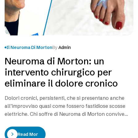
Il Neuroma Di Morton
By
Admin
Neuroma di Morton: un
intervento chirurgico per
eliminare il dolore cronico
Dolori cronici, persistenti, che si presentano anche
all’improvviso quasi come fossero fastidiose scosse
elettriche. Chi soffre di Neuroma di Morton convive
davvero con una patologia difficile che limita di molto i
movimenti ed impedisce di vivere la normale
Read More
quotidianità con serenità. Non solo dedicarsi ad sport,