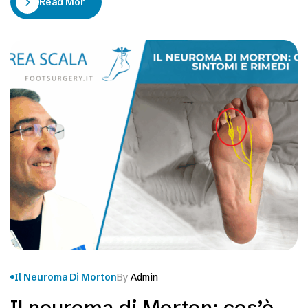
Read More
movimenti ed impedisce alle persone che ne soffrono
di vivere la loro normale quotidianità…
Il Neuroma Di Morton
By
Admin
Il neuroma di Morton: cos’è,