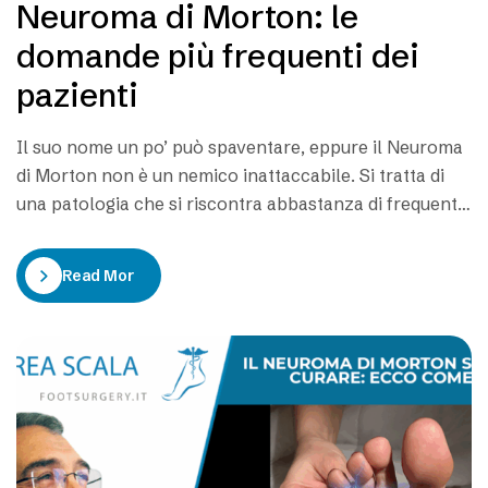
Neuroma di Morton: le
domande più frequenti dei
pazienti
Il suo nome un po’ può spaventare, eppure il Neuroma
di Morton non è un nemico inattaccabile. Si tratta di
una patologia che si riscontra abbastanza di frequente
su alcuni soggetti che di solito hanno un’età compresa
tra i 25 e i 50 anni. Una malattia fastidiosa e dolorosa,
Read More
nei casi più gravi, che colpisce…