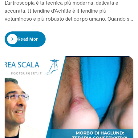
L’artroscopia è la tecnica più moderna, delicata e
accurata. Il tendine d’Achille è il tendine più
voluminoso e più robusto del corpo umano. Quando si
deve operare è meglio preservare la sua inserzione
naturale. E’ importante evitare di staccare il tendine.
Read More
Come mai alcuni medici staccano il tendine d’Achille?
Alcuni medici pensano che staccare il…