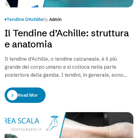
Tendine D'Achille
By
Admin
Il Tendine d’Achille: struttura
e anatomia
Il tendine d’Achille, o tendine calcaneale, è il più
grande del corpo umano e si colloca nella parte
posteriore della gamba. I tendini, in generale, sono
bande di tessuto connettivo formate da collagene ad
alto contenuto di fibre elastiche; per questo sono
Read More
dotati di grande resistenza al carico ed elevata
flessibilità. Presenti in entrambe le gambe,…