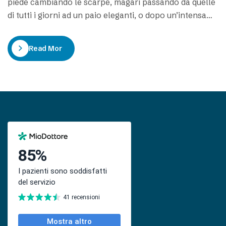
piede cambiando le scarpe, magari passando da quelle
di tutti i giorni ad un paio eleganti, o dopo un’intensa
attività sportiva, potreste soffrire del Morbo di
Haglund. Chiamata anche Deformità o Malattia di
Read More
Haglund, si tratta di una osteocondrosi caratterizzata
da un’esostosi localizzata
nel calcagno posterolaterale. Con la dicitura di…