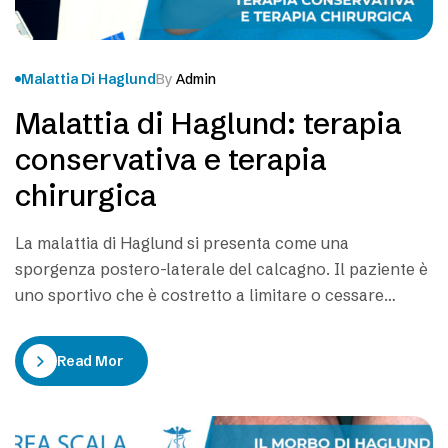
Malattia Di Haglund
By
Admin
Malattia di Haglund: terapia
conservativa e terapia
chirurgica
La malattia di Haglund si presenta come una
sporgenza postero-laterale del calcagno. Il paziente è
uno sportivo che è costretto a limitare o cessare
l’allenamento o la competizione a causa del dolore,
dell’infiammazione e della impossibilità ad indossare le
Read More
scarpe. La sintomatologia legata al Morbo di Haglund è
caratterizzata in primis dalla difficoltà di indossare…