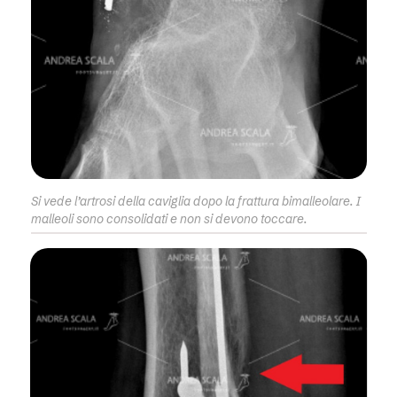
Si vede l’artrosi della caviglia dopo la frattura bimalleolare. I
malleoli sono consolidati e non si devono toccare.