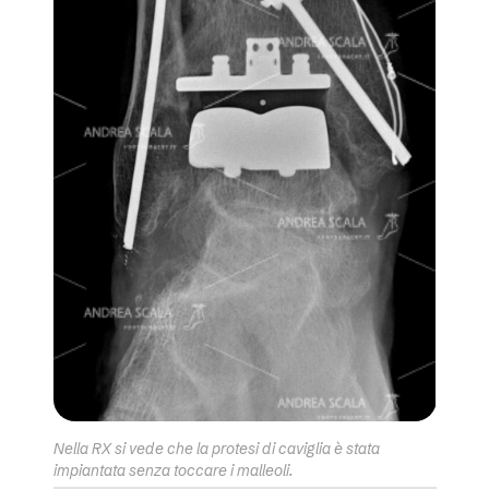
Nella RX si vede che la protesi di caviglia è stata
impiantata senza toccare i malleoli.