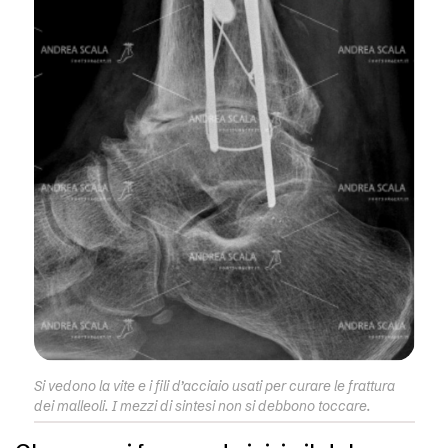
Si vedono la vite e i fili d’acciaio usati per curare le frattura
dei malleoli. I mezzi di sintesi non si debbono toccare.