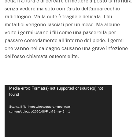
della frattura e di cercare di mettere a posto la frattura
senza vedere ma solo con l’aiuto dell’apparecchio
radiologico. Ma la cute è fragile e delicata. I fili
metallici vengono lasciati per un mese. Ma alcune
volte i germi usano i fili come una passerella per
passare comodamente all’interno del piede. I germi
che vanno nel calcagno causano una grave infezione
dell’osso chiamata osteomielite.
Video
Media error: Format(s) not supported or source(s) not
found
Player
Scarica il file: https://footsurgery.mgpg.it/wp-
content/uploads/2020/08/FILM-1.mp4?_=1