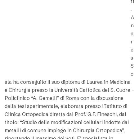
tt
.
A
n
d
r
e
a
S
c
ala ha conseguito il suo diploma di Laurea in Medicina
e Chirurgia presso la Università Cattolica del S. Cuore –
Policlinico “A. Gemelli” di Roma con la discussione
della tesi sperimentale, elaborata presso l’Istituto di
Clinica Ortopedica diretta dal Prof. G.F. Fineschi, dal
titolo: “Studio delle modificazioni cellulari indotte dai
metalli di comune impiego in Chirurgia Ortopedica”,
riportando il massimo dei voti. E’ specialista in