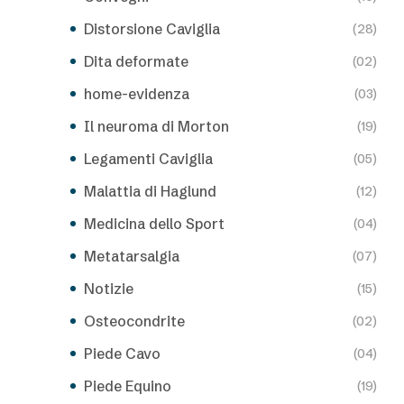
Distorsione Caviglia
(28)
Dita deformate
(02)
home-evidenza
(03)
Il neuroma di Morton
(19)
Legamenti Caviglia
(05)
Malattia di Haglund
(12)
Medicina dello Sport
(04)
Metatarsalgia
(07)
Notizie
(15)
Osteocondrite
(02)
Piede Cavo
(04)
Piede Equino
(19)