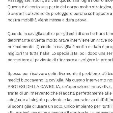
Passeggiate, sport, attività quotidiana: ogni nostro movi
Questa è di certo una parte del corpo molto strategica, 
è una articolazione da proteggere perché sottoposta a co
nostra mobilità viene messa a dura prova.
Quando la caviglia soffre per gli esiti di una frattura bi
deformante diventa molto grave interviene un grave do
normalmente. Quando la caviglia è molto malata è propri
migliori tra tutta Italia. Lo specialista, poi, dopo una s
permettere al paziente di ritornare a svolgere le proprie
Spesso per risolvere definitivamente il problema c’è bi
medici bloccavano la caviglia. Ma questo intervento non 
PROTESI DELLA CAVIGLIA, un’operazione innovativa, ris
tratta di un intervento che si adatta perfettamente alle 
adeguato al singolo paziente e la accuratezza dell’allin
Si sconsiglia di usare un solo, unico impianto per tutti 
alla protesi, ma deve accadere il contrario. Le conseg