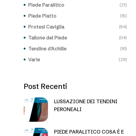
Piede Paralitico
(21)
Piede Piatto
(15)
Protesi Caviglia
(84)
Tallone del Piede
(04)
Tendine d'Achille
(16)
Varie
(29)
Post Recenti
LUSSAZIONE DEI TENDINI
PERONEALI
PIEDE PARALITICO COSA È E