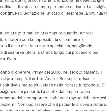
mento, ogni giorno, sfrutta la funzionalità delle caviglie.
solida e allo stesso tempo parecchio delicata. La caviglia
ntinue sollecitazione. In caso di lesioni della caviglia la
malleolare (o trimalleolare) oppure quando l’artrosi
lore dolore con la impossibilità di camminare
o il caso di valutare uno specialista, scegliendo i
erie di esami valuterà la strada lungo cui procedere per
 attività.
sogno di operare. Prima del 2000, nel secolo passato, i
si pratica più, il dottor Andrea Scala preferisce la
olutiva e molto più veloce nella ripresa funzionale. Si
esigenze dei pazienti. La scelta dell’impianto più
eamento delle componenti evitano il rigetto della protesi.
i pazienti. Non può essere che il paziente si deve adattare
uenze della forzatura clinica e meccanica possono essere