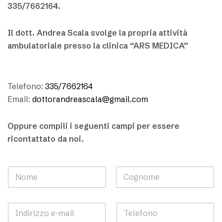
335/7662164.
Il dott. Andrea Scala svolge la propria attività
ambulatoriale presso la clinica “ARS MEDICA”
Telefono:
335/7662164
Email:
dottorandreascala@gmail.com
Oppure compili i seguenti campi per essere
ricontattato da noi.
N
o
m
Nome
Cognome
e
I
T
*
n
e