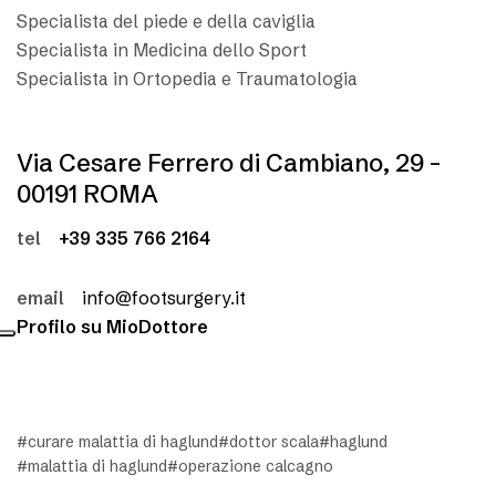
e
Specialista del piede e della caviglia
s
Specialista in Medicina dello Sport
s
a
Specialista in Ortopedia e Traumatologia
g
g
i
Via Cesare Ferrero di Cambiano, 29 –
o
00191 ROMA
tel
+39 335 766 2164
email
info@footsurgery.it
Profilo su MioDottore
curare malattia di haglund
dottor scala
haglund
malattia di haglund
operazione calcagno